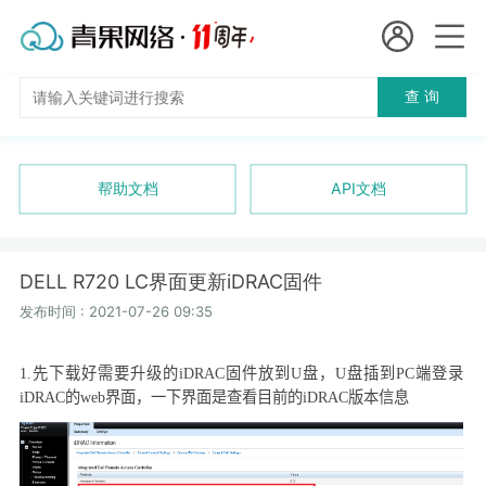
会员名：
查 询
国
实名认证
未实名认证
内
充值
帮助文档
API文档
代
订单管理
理
DELL R720 LC界面更新iDRAC固件
进入控制台
短效代理
发布时间 : 2021-07-26 09:35
隧道代理
退出
1.
先下载好需要升级的
iDRAC
固件放到
U
盘，
U
盘插到
PC
端登录
iDRAC
的
web
界面，一下界面是查看目前的
iDRAC
版本信息
独享代理
长效代理