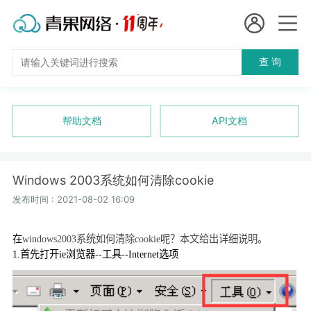
会员名：
查 询
国
实名认证
未实名认证
内
充值
帮助文档
API文档
代
订单管理
理
Windows 2003系统如何清除cookie
进入控制台
短效代理
发布时间 : 2021-08-02 16:09
隧道代理
退出
在
windows2003
系统如何清除
cookie
呢？本文给出详细说明。
1.
首先打开
ie
浏览器
--
工具
--Internet
选项
独享代理
长效代理