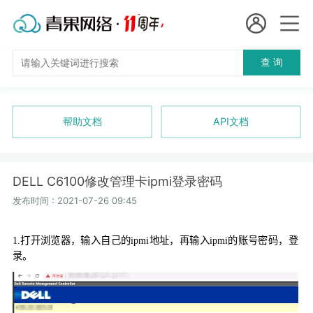
会员名：
查 询
国
实名认证
未实名认证
内
充值
帮助文档
API文档
代
订单管理
理
DELL C6100修改管理卡ipmi登录密码
进入控制台
短效代理
发布时间 : 2021-07-26 09:45
隧道代理
退出
1.
打开浏览器，输入自己的
ipmi
地址，再输入
ipmi
的账号密码，登
录。
独享代理
长效代理