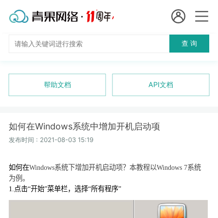
会员名：
查 询
国
实名认证
未实名认证
内
充值
帮助文档
API文档
代
订单管理
理
如何在Windows系统中增加开机启动项
进入控制台
短效代理
发布时间 : 2021-08-03 15:19
隧道代理
退出
如何在
Windows
系统下增加开机启动项？本教程以
Windows 7
系统
为例。
独享代理
1.
点击“开始”菜单栏，选择“所有程序”
长效代理