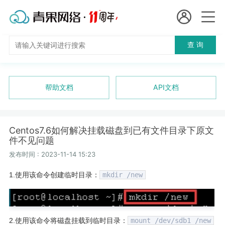
会员名：
查 询
国
实名认证
未实名认证
内
充值
帮助文档
API文档
代
订单管理
理
Centos7.6如何解决挂载磁盘到已有文件目录下原文
进入控制台
件不见问题
短效代理
发布时间 : 2023-11-14 15:23
隧道代理
退出
1.使用该命令创建临时目录：
mkdir /new
独享代理
长效代理
2.使用该命令将磁盘挂载到临时目录：
mount /dev/sdb1 /new