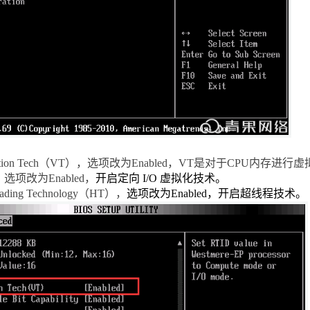
tion Tech
（
VT
），选项改为
Enabled
，
VT
是对于
CPU
内存进行虚
开
，选项改为
Enabled
，
启定向
I/O
虚拟化技术。
ading Technology
（
HT
），
选项改为
Enabled
，开启超线程技术。