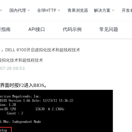
国内代理
全球HTTP
青果浏览器
解决方案
开发
者指南
API接口
代码示例
常见问题
DELL 6100开启虚拟化技术和超线程技术
>
云计算
服务器
开启虚拟化技术和超线程技术
7-26 09:53
弹性云
服务器托管
云IP
服务器租用
界面时按
F2
进入
BIOS
。
操作指南
云市场
其他
QStack云管系统
备案服务
堡垒机
财务相关