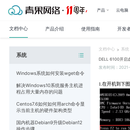
产品
云电脑
文档中心
产品介绍
使用指南
开发
文档中心
系统
>
系统
代理IP
DELL 6100
发布时间：2021-0
产品介绍
Windows系统如何安装wget命令
使用指南
1.
在开机到下图
解决Windows10系统服务主机进
常见问题
程占用大量内存的问题
代码示例
Centos7.6如何如何用arch命令显
运维指南
示当前主机的硬件架构类型
系统
国内机器Debian9升级Debian12
操作步骤
网络