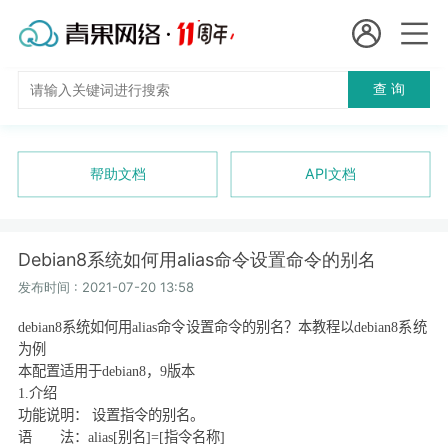
会员名：
查 询
国
实名认证
未实名认证
内
充值
帮助文档
API文档
代
订单管理
理
Debian8系统如何用alias命令设置命令的别名
进入控制台
短效代理
发布时间 : 2021-07-20 13:58
debian8
系统如何用
alias
命令设置命令的别名？本教程以
debian8
系统
隧道代理
退出
为例
本配置适用于
debian8
，
9
版本
独享代理
1.
介绍
功能说明： 设置指令的别名。
长效代理
语 法：
alias[
别名
]=[
指令名称
]