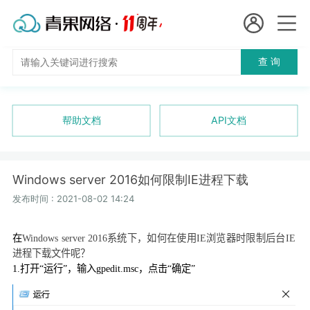
会员名：
查 询
国
实名认证
未实名认证
内
充值
帮助文档
API文档
代
订单管理
理
Windows server 2016如何限制IE进程下载
进入控制台
短效代理
发布时间 : 2021-08-02 14:24
隧道代理
退出
在
Windows server 2016
系统下，如何在使用
IE
浏览器时限制后台
IE
进程下载文件呢？
独享代理
1.
打开“运行”，输入
gpedit.msc
，点击“确定”
长效代理