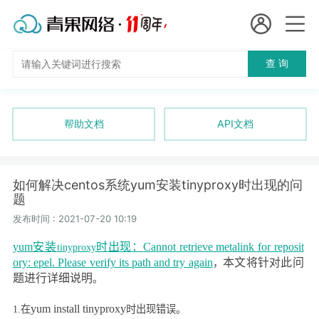
会员名：
查 询
国
实名认证
未实名认证
内
充值
帮助文档
API文档
代
订单管理
理
如何解决centos系统yum安装tinyproxy时出现的问
进入控制台
题
短效代理
发布时间 : 2021-07-20 10:19
隧道代理
退出
yum
安装
时出现：
Cannot retrieve metalink for reposit
tinyproxy
ory: epel. Please verify its path and try again
本文将针对此问
，
独享代理
题进行详细说明
。
长效代理
yum install tinyproxy
1.
在
时出现错误。