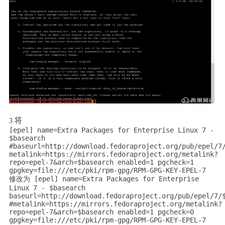
3.
将
[epel] name=Extra Packages for Enterprise Linux 7 -
$basearch
#baseurl=http://download.fedoraproject.org/pub/epel/7
metalink=https://mirrors.fedoraproject.org/metalink?
repo=epel-7&arch=$basearch enabled=1 pgcheck=1
gpgkey=file:///etc/pki/rpm-gpg/RPM-GPG-KEY-EPEL-7
修改为 [epel] name=Extra Packages for Enterprise
Linux 7 - $basearch
baseurl=http://download.fedoraproject.org/pub/epel/7/
#metalink=https://mirrors.fedoraproject.org/metalink?
repo=epel-7&arch=$basearch enabled=1 pgcheck=0
gpgkey=file:///etc/pki/rpm-gpg/RPM-GPG-KEY-EPEL-7