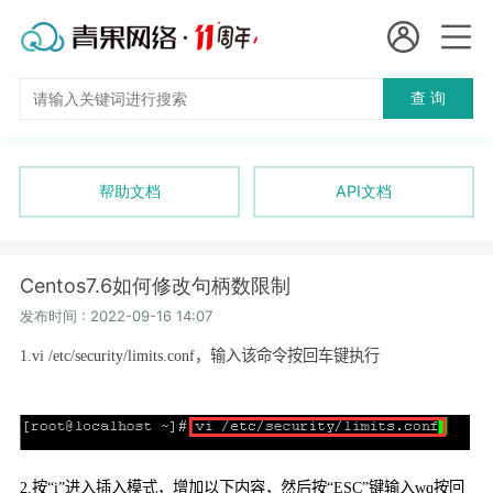
会员名：
查 询
国
实名认证
未实名认证
内
充值
帮助文档
API文档
代
订单管理
理
Centos7.6如何修改句柄数限制
进入控制台
短效代理
发布时间 : 2022-09-16 14:07
1.vi /etc/security/limits.conf
，输入该命令按回车键执行
隧道代理
退出
独享代理
长效代理
2.
按“
i”
进入插入模式，增加以下内容，然后按“
ESC”
键输入
wq
按回