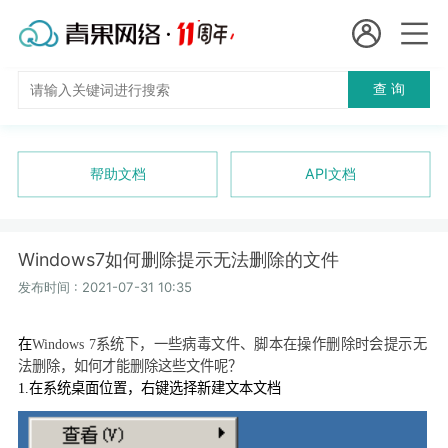
会员名：
查 询
国
实名认证
未实名认证
内
充值
帮助文档
API文档
代
订单管理
理
Windows7如何删除提示无法删除的文件
进入控制台
短效代理
发布时间 : 2021-07-31 10:35
隧道代理
退出
在
Windows 7
系统下，一些病毒文件、脚本在操作删除时会提示无
法删除，如何才能删除这些文件呢？
独享代理
1.
在系统桌面位置，右键选择新建文本文档
长效代理