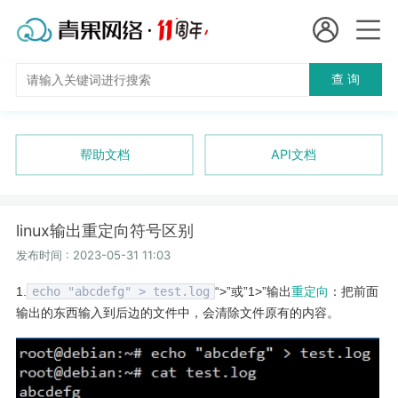
会员名：
查 询
国
实名认证
未实名认证
内
充值
帮助文档
API文档
代
订单管理
理
linux输出重定向符号区别
进入控制台
短效代理
发布时间 : 2023-05-31 11:03
1.
echo "abcdefg" > test.log
“>”或”1>”输出
重定向
：把前面
隧道代理
退出
输出的东西输入到后边的文件中，会清除文件原有的内容。
独享代理
长效代理