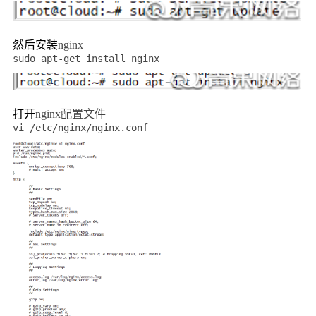
然后安装
nginx
sudo apt-get install nginx
打开
nginx
配置文件
vi /etc/nginx/nginx.conf