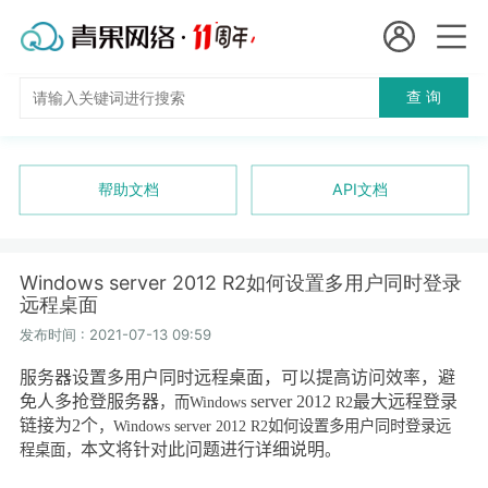
会员名：
查 询
国
实名认证
未实名认证
内
充值
帮助文档
API文档
代
订单管理
理
Windows server 2012 R2如何设置多用户同时登录
进入控制台
远程桌面
短效代理
发布时间 : 2021-07-13 09:59
隧道代理
退出
服务器设置多用户同时远程桌面，可以提高访问效率，避
免人多抢登服务器
server 2012
最大远程登录
，
而
Windows
R2
独享代理
链接为
2
个
，
Windows server 2012 R2
如何设置多用户同时登录远
本文将针对此问题进行详细说明
程桌面，
。
长效代理