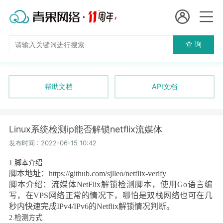
会员名：
查 询
国
实名认证
未实名认证
内
充值
帮助文档
API文档
代
订单管理
理
Linux系统检测ip能否解锁netflix流媒体
进入控制台
短效代理
发布时间 : 2022-06-15 10:42
1.
脚本介绍
隧道代理
退出
脚本地址：
https://github.com/sjlleo/netflix-verify
脚本介绍：流媒体
NetFlix
解锁检测脚本，使用
Go
语言编
独享代理
写，在
VPS
网络正常的情况下，哪怕是双栈网络也可在几
秒内快速完成
IPv4/IPv6
的
Netflix
解锁情况判断。
长效代理
2.
检测方式