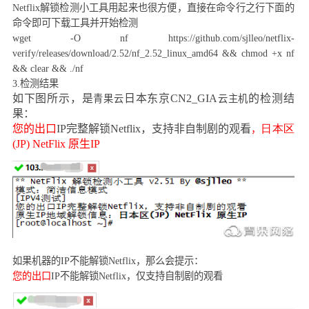
Netflix
解锁检测小工具用起来也很方便，直接在命令行之行下面的
命令即可下载工具并开始检测
wget -O nf https://github.com/sjlleo/netflix-
verify/releases/download/2.52/nf_2.52_linux_amd64 && chmod +x nf
&& clear && ./nf
3.
检测结果
如下图所示，是
日本东京
CN2_GIA
的检测结
青果云
云主机
果：
您的出口
IP
完整解锁
Netflix
，支持非自制剧的观看
日本区
，
(JP) NetFlix
原生
IP
如果机器的
IP
不能解锁
Netflix
，那么会提示：
您的出口
IP
不能解锁
Netflix
，仅支持自制剧的观看